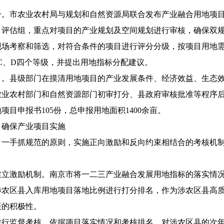
一。
市农业农村局与规划和自然资源局联合发布产业融合用地项
目评估组，重点对项目的产业规划及空间规划进行审核，确保双
现场考察和筛选，对符合条件的项目进行评分分级，按项目用地
C
、
D
四个等级，并提出用地指标分配建议。
目。
县级部门在摸清用地项目的产业发展条件、经济效益、生态
农业农村部门和自然资源部门
初审打分、县政府审核批准等程序
地项目申报书
105
份，总申报用地面积
1400
余亩。
，确保产业项目实施
、一手抓规范的原则，实施正向激励和反向约束相结合的考核机
建立激励机制。
南京市将一二三产业融合发展用地指标的落实情
涉农区县入库用地项目落地比例进行打分排名，作为涉农区县高
策的积极性。
进行监督考核。
依据项目落实情况和考核排名，对涉农区县的次