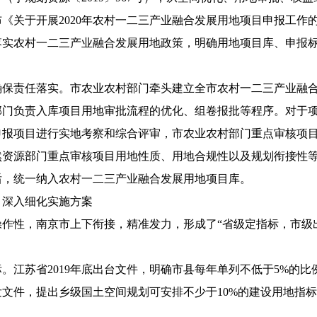
布
《关于开展
2020
年农村一二三产业融合发展用地项目申报工作
落实农村一二三产业融合发展用地政策，明确用地项目库、申报
确保责任落实。
市农业农村
部门牵头建立全市农村一二三产业融
部门
负责入库项目用地审批流程的优化、组卷报批等程序。
对于
申报项目进行实地考察和综合评审，市农业农村部门重点审核项
然资源部门重点审核项目用地性质、用地合规性以及规划衔接性
后，统一纳入农村一二三产业融合发展用地项目库。
，深入细化实施方案
作性，南京市上下衔接，精准发力，形成了“省级定指标，市级
标。
江苏省
2019
年底出台文件，明确
市县每年单列不低于
5%
的比
发文件，提出乡级国土空间规划可安排不少于
10%
的建设用地指标