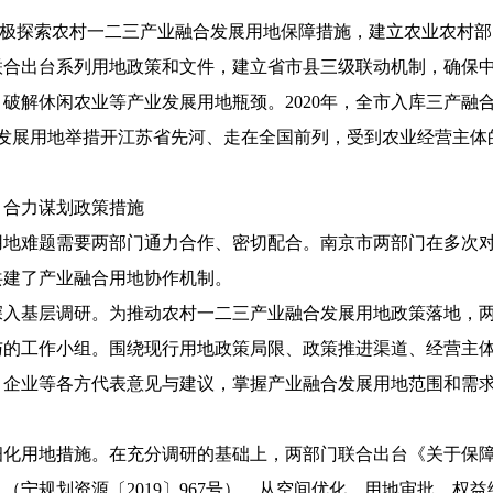
极探索农村一二三产业融合发展用地保障措施，建立农业农村部
联合出台系列用地政策和文件，建立省市县三级联动机制，确保
，破解休闲农业等产业发展用地瓶颈。
2020
年，全市入库三产融
发展用地举措开江苏省先河、走在全国前列
，受到农业经营主体
，合力谋划政策措施
用地难题需要两部门通力合作、密切配合。
南京市两部门在多次
共建了产业融合用地协作机制。
深入基层调研。
为推动农村一二三产业融合发展用地政策落地，
与的工作小组。围绕现行用地政策局限、政策推进渠道、经营主
、企业等各方代表意见与建议，掌握产业融合发展用地范围和需
细化用地措施。
在充分调研的基础上，两部门联合出台《关于保
》（
宁规划资源〔
2019
〕
967
号
），从空间优化、用地审批、权益