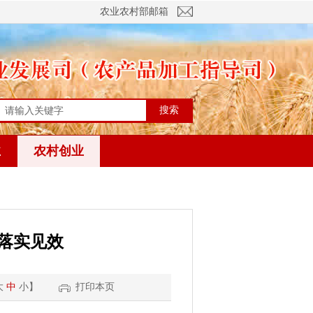
农业农村部邮箱
搜索
业
农村创业
落实见效
大
中
小
】
打印本页