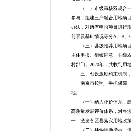
（二）市级审核双规合
参与，组建三产融合用地项
办法，对所有申报项目进行
前景及基础情况等分
A
、
B
、
（三）县级推荐用地项
主体申报、街镇同意、县级
村部门。
2020
年，共收到用
三、创设激励约束机制
南京市按照一手抓保障
地。
（一）纳入评价体系，
高质量发展评价体系，对各
一，激发各区县落实用地政
（二）挂钩用地指标，