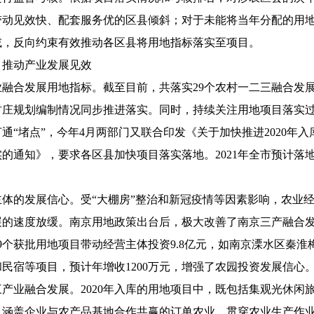
带动见效快、配套服务优的区县倾斜；对于
未能将当年分配的用
减，反向约束有效推动各区县将用地指标落实至项目。
，推动产业发展见效
业融合发展用地指标。
截至目前，共落实
29
个农村一二三融合发
村庄规划编制情况同步推进落实。同时，持续关注用地项目落实
通“堵点”，今年
4
月两部门又联合印发《关于加快推进
2020
年入
实的通知》，要求各区县加快项目落实落地。
2021
年全市预计落
主体的发展信心。
受“大棚房”整治和新冠疫情等因素影响，农业
展的速度放缓。
南京用地政策出台后，
极大改善了南京三产融合
9
个获批用地项目带动经营主体投资
9.8
亿元，如南京溧水区秦淮
和民宿等项目，预计年增收
1200
万元，增强了农园投资发展信心
三产业融合发展。
2020
年入库的用地项目中，既包括集
观光休闲
也涵盖企业与农产品基地合作共赢的订单农业、贯穿农业生产作