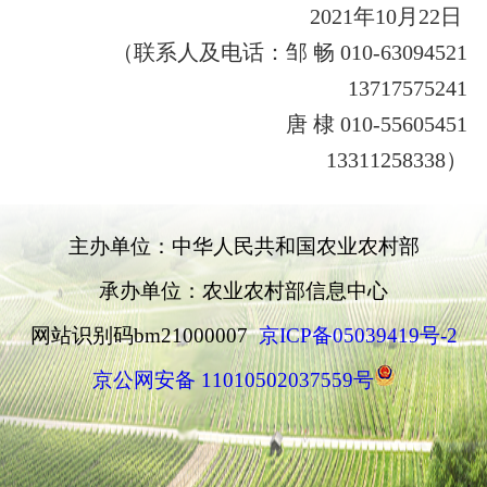
2021
年
10
月
22
日
（联系人及电话：
邹
畅
010-63094521
13717575241
唐
棣
010-55605451
13311258338
）
主办单位：中华人民共和国农业农村部
承办单位：农业农村部信息中心
网站识别码bm21000007
京ICP备05039419号-2
京公网安备 11010502037559号