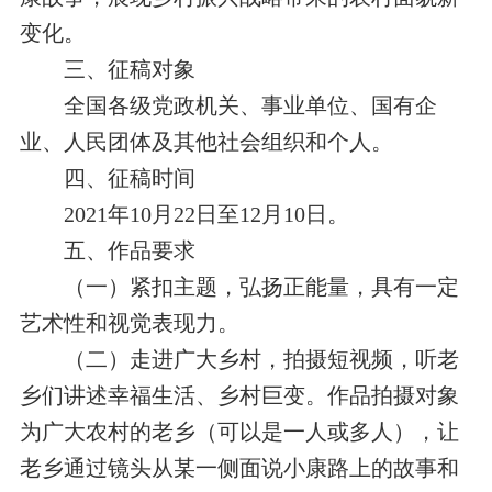
变化。
三、征稿对象
全国各级党政机关、事业单位、国有企
业、人民团体及其他社会组织和个人。
四、征稿时间
2021
年
10
月
22
日至
12
月
10
日。
五、作品要求
（一）紧扣主题，弘扬正能量，具有一定
艺术性和视觉表现力。
（二）走进广大乡村，拍摄短视频，听老
乡们讲述幸福生活、乡村巨变。作品拍摄对象
为广大
农
村的老乡（可以是一
人
或多
人
），让
老乡通过镜头从某一侧面说小康路上的故事和