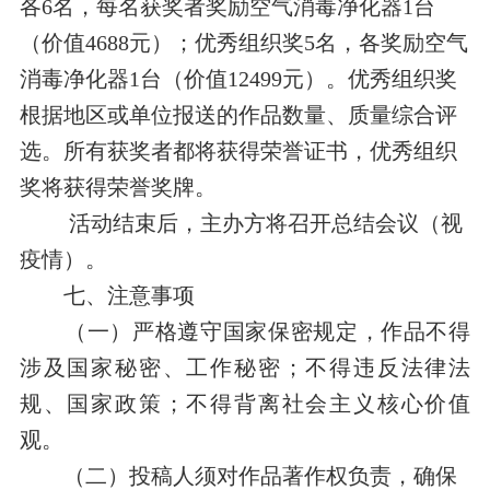
各
6
名，每名获奖者
奖励空气消毒净化器
1
台
（价值
4688
元）；优秀组织奖
5
名，
各
奖励空气
消毒净化器
1
台（价值
12499
元）。
优秀组织奖
根据
地区或
单位报送的作品数量、质量综合评
选。
所有获奖者都将获得荣誉证书，优秀组织
奖将获得荣誉奖牌。
活动结束后，主办方将召开总结会议（视
疫情）。
七、注意事项
（一）严格遵守国家保密规定，作品不得
涉及国家秘密、工作秘密；不得违反法律法
规、国家政策；不得背离社会主义核心价值
观。
（二）
投稿人须对作品著作权负责，确保