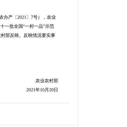
农办产〔
2021
〕
7
号），农业
十一批全国“一村一品”示范
农村部反映。反映情况要实事
农业农村部
2021
年
10
月
20
日