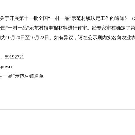
于开展第十一批全国“一村一品”示范村镇认定工作的通知》（
国“一村一品”示范村镇申报材料进行评审。经专家审核确定了第
间为
10
月
20
日至
10
月
22
日。如有异议，请在公示期内实名向农业
、
59192721
.gov.cn
村一品”示范村镇名单