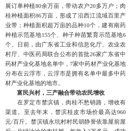
展订单种植
80
余万亩，带动农户
20
多万户；肉
桂种植面积
86
万亩，形成了沿西江流域百里产
业带；种植面积超万亩的品种
10
个，建有南药
种植示范基地
155
个、种子种苗繁育示范基地
6
个。日前，由广东省工业和信息化厅、农业农
村厅、中医药局联合公布的首批
26
家广东省中
药材产业化基地名单中，
7
家中药材产业化基地
分布在云浮市，云浮市是拥有名单中最多中药
材产业化基地的地市。
富民兴村，三产融合带动农民增收
在罗定市
榃
滨镇
，肉桂不愁销路，增收有
渠道。至去年末，
榃
滨桂皮市场价最高达
960
元
/
百斤。
榃
滨镇
永坑村村民胡静誉依靠屋前屋