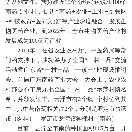
等系列文件。扶持建设
10
个南药特色镇和
100
个
南药专业村，促进“南药
+
农业
+
工业
+
互联网
+
科技教育
+
医养文旅”等产业深度融合，发展生
物医药产业。到
2022
年，全市生物医药产业将
发展成为
100
亿元产业。
2019
年，在省农业农村厅、中医药局等部
门的支持下，成功举办了全国
“
一村一品
”
交流
活动暨广东省
“
一村一品、一镇一业
”
现场推进
会、首届广东南药产业大会。大会上，农业农
村部公布了第九批全国“一村一品”示范村镇名
单，并颁发证书。云浮市有
2
个镇
1
个村位列其
中，其中与南药相关占
2
个，分别是罗定市
榃
滨
镇（肉桂）、罗定市龙湾镇棠棣村（南药）
。
目前，云浮全市南药种植面积
115
万亩，开