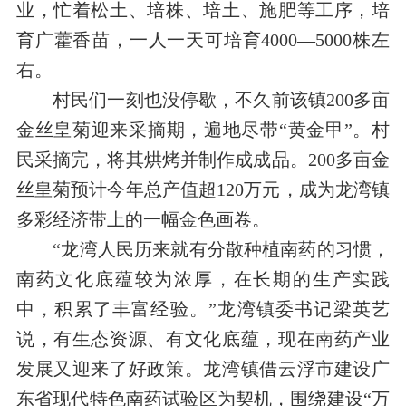
业，忙着松土、培株、培土、施肥等工序，培
育广藿香苗，一人一天可培育
4000
—
5000
株左
右。
村民们一刻也没停歇，不久前该镇
200
多亩
金丝皇菊迎来采摘期，遍地尽带“黄金甲”。村
民采摘完，将其烘烤并制作成成品。
200
多亩金
丝皇菊预计今年总产值超
120
万元，成为龙湾镇
多彩经济带上的一幅金色画卷。
“龙湾人民历来就有分散种植南药的习惯，
南药文化底蕴较为浓厚，在长期的生产实践
中，积累了丰富经验。”龙湾镇委书记梁英艺
说，有生态资源、有文化底蕴，现在南药产业
发展又迎来了好政策。龙湾镇借云浮市建设广
东省现代特色南药试验区为契机，
围绕建设“万