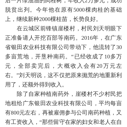
后一片绿油油的肉桂树，年收入
2
万多元，成功
脱贫出列。今年他在原有
5000
棵肉桂的基础
上，继续新种
2000
棵桂苗，长势良好。
在云城区前锋镇
崖楼村，村民刘天明眼下
正准备请人开挖百部等南药。
2016
年，在广东
省银田农业科技有限公司带动下，他流转了
30
多亩荒地，开垦种南药。“已经收成了
10
多万
元，全部卖完后，大概收入会有
20
万元左
右。”刘天明说，这不仅把原来抛荒的地重新利
用了，还额外得到收入。
除了自家种植南药外，崖楼村不少村民把
地租给广东银田农业科技有限公司，平均每亩
有
800
元左右，再被雇佣参与公司南药种植，又
有工资收入，“那些留守在家的妇女和老人在自