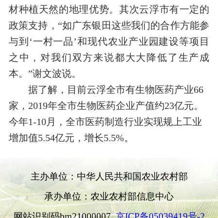
材种植天然的地理优势。其次云浮市有一定的
政策支持，“如广东银田这些我们的合作方能参
与到‘一村一品’和现代农业产业园建设等项目
之中，对我们双方来说都大大降低了生产成
本。”谢文波说。
据了解，目前云浮全市有生物医药产业
66
家，
2019
年全市生物医药企业产值约
23
亿元。
今年
1-10
月，全市医药制造行业实现规上工业
增加值
5.54
亿元，增长
5.5%
。
主办单位：中华人民共和国农业农村部
承办单位：农业农村部信息中心
网站识别码bm21000007
京ICP备05039419号-2