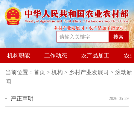
搜索
机构职能
工作动态
农产品加工
农
当前位置：
首页
>
机构
>
乡村产业发展司
> 滚动新
闻
严正声明
2026-05-29